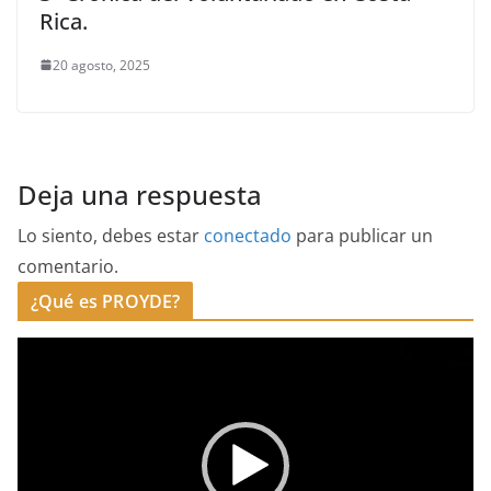
Rica.
20 agosto, 2025
Deja una respuesta
Lo siento, debes estar
conectado
para publicar un
comentario.
¿Qué es PROYDE?
R
e
p
r
o
d