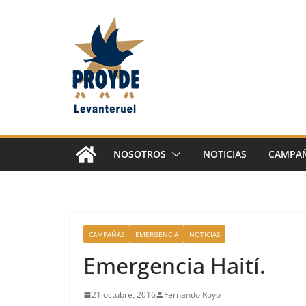
Saltar
al
contenido
NOSOTROS
NOTICIAS
CAMPAÑ
CAMPAÑAS
EMERGENCIA
NOTICIAS
Emergencia Haití.
21 octubre, 2016
Fernando Royo