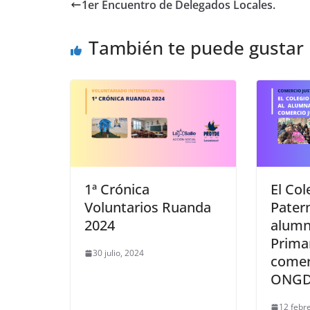
1er Encuentro de Delegados Locales.
También te puede gustar
1ª Crónica
El Col
Voluntarios Ruanda
Patern
2024
alumn
Primar
30 julio, 2024
comerc
ONGD
12 febr