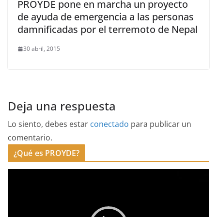
PROYDE pone en marcha un proyecto
de ayuda de emergencia a las personas
damnificadas por el terremoto de Nepal
30 abril, 2015
Deja una respuesta
Lo siento, debes estar
conectado
para publicar un
comentario.
¿Qué es PROYDE?
R
e
p
r