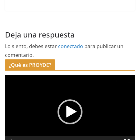
Deja una respuesta
Lo siento, debes estar
conectado
para publicar un
comentario.
¿Qué es PROYDE?
R
e
p
r
o
d
u
c