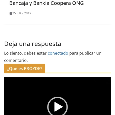
Bancaja y Bankia Coopera ONG
25 julio, 2019
Deja una respuesta
Lo siento, debes estar
conectado
para publicar un
comentario.
¿Qué es PROYDE?
R
e
p
r
o
d