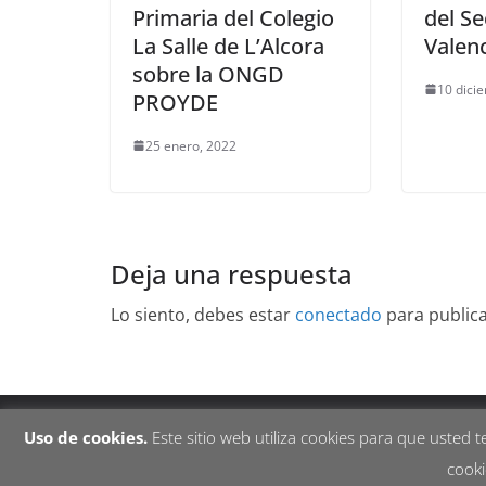
Primaria del Colegio
del Se
La Salle de L’Alcora
Valen
sobre la ONGD
10 dici
PROYDE
25 enero, 2022
Deja una respuesta
Lo siento, debes estar
conectado
para public
Copyright © 2026
. Todos los derechos reservados.
Uso de cookies.
Este sitio web utiliza cookies para que usted
Tema:
ColorMag
por ThemeGrill. Funciona con
Wor
cooki