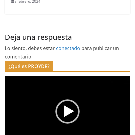
8 febrero, 2024
Deja una respuesta
Lo siento, debes estar
conectado
para publicar un
comentario.
¿Qué es PROYDE?
R
e
p
r
o
d
u
c