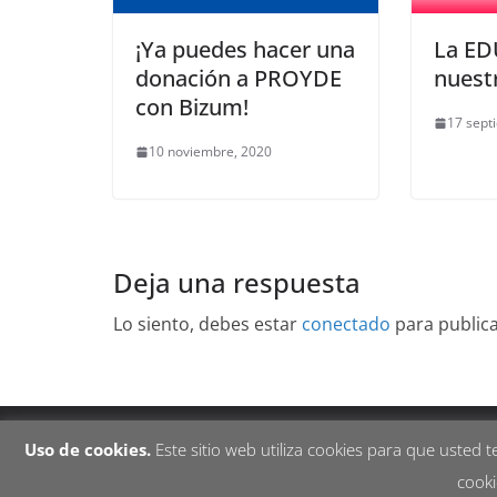
¡Ya puedes hacer una
La E
donación a PROYDE
nuest
con Bizum!
17 sept
10 noviembre, 2020
Deja una respuesta
Lo siento, debes estar
conectado
para public
Copyright © 2026
. Todos los derechos reservados.
Uso de cookies.
Este sitio web utiliza cookies para que usted
Tema:
ColorMag
por ThemeGrill. Funciona con
Wor
cooki